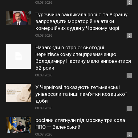
08.08.2026
0
Туреччина закликала росію та Україну
запровадити мораторій на атаки
комерційних суден у Чорному морі
08.08.2026
0
Назавжди в строю: сьогодні
чернігівському спецпризначенцю
Володимиру Настичу мало виповнитися
52 роки
08.08.2026
0
У Чернігові показують гетьманські
універсали та інші пам’ятки козацької
доби
08.08.2026
0
росіяни стягнули під москву три кола
ППО — Зеленський
08.08.2026
0