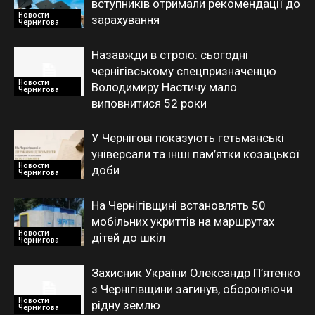
вступників отримали рекомендації до
Новости
зарахування
Чернигова
Назавжди в строю: сьогодні
чернігівському спецпризначенцю
Новости
Володимиру Настичу мало
Чернигова
виповнитися 52 роки
У Чернігові показують гетьманські
універсали та інші пам’ятки козацької
Новости
доби
Чернигова
На Чернігівщині встановлять 50
мобільних укриттів на маршрутах
Новости
дітей до шкіл
Чернигова
Захисник України Олександр П’ятенко
з Чернігівщини загинув, обороняючи
Новости
рідну землю
Чернигова