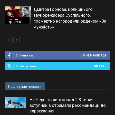
Дмитра Горнова, колишнього
звукорежисера Суспільного,
Новости
посмертно нагородили орденом «За
Чернигова
мужність»
0
Фанаты
МНЕ НРАВИТСЯ
0
Читатели
ЧИТАТЬ
Последние новости
На Чернігівщині понад 2,3 тисячі
вступників отримали рекомендації до
зарахування