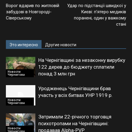
Ворог вдарив по житловій
Удар по підстанції швидкої у
забудові в Новгороді-
Києві: п'ятеро медиків
Сіверському
поранені, один у важкому
стані
Это интересно
Другие новости
На Чернігівщині за незаконну вирубку
122 дерев до бюджету сплатили
Новости
понад 3 млн грн
Чернигова
Уродженець Чернігівщини брав
участь у всіх битвах УНР 1919 р.
Новости
Чернигова
Затримали 22-річного торговця
психотропами на Чернігівщині:
Новости
продавав Alpha-PVP
Чернигова