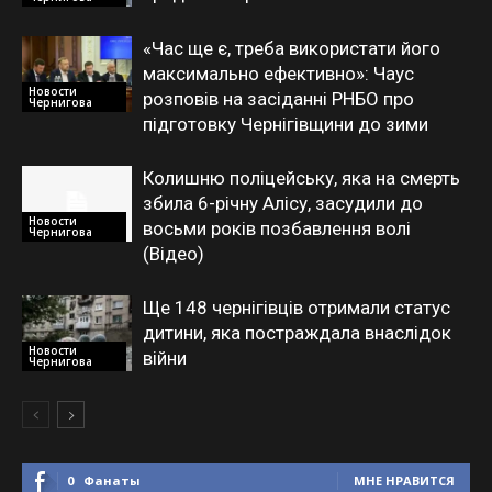
«Час ще є, треба використати його
максимально ефективно»: Чаус
Новости
розповів на засіданні РНБО про
Чернигова
підготовку Чернігівщини до зими
Колишню поліцейську, яка на смерть
збила 6-річну Алісу, засудили до
Новости
восьми років позбавлення волі
Чернигова
(Відео)
Ще 148 чернігівців отримали статус
дитини, яка постраждала внаслідок
Новости
війни
Чернигова
0
Фанаты
МНЕ НРАВИТСЯ